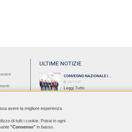
ULTIME NOTIZIE
oscere
CONVEGNO NAZIONALE I...
28/11/23
menti.
Leggi Tutto
ARCHIPRODUCTS DESIGN...
ossa avere la migliore esperienza
16/12/22
Leggi Tutto
ilizzo di tutti i cookie. Potrai in ogni
lsante
"Consenso"
in basso.