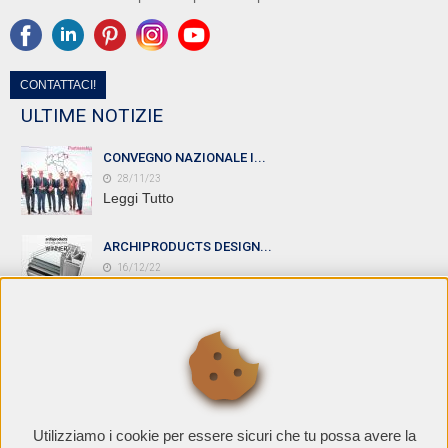
CONTATTACI!
ULTIME NOTIZIE
CONVEGNO NAZIONALE I...
28/11/23
Leggi Tutto
ARCHIPRODUCTS DESIGN...
16/12/22
Leggi Tutto
PROMOZIONI
ECOBONUS 50%
28/11/20
Utilizziamo i cookie per essere sicuri che tu possa avere la
Leggi Tutto